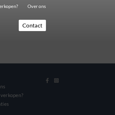
erkopen?
Over ons
Contact
ons
 verkopen?
aties