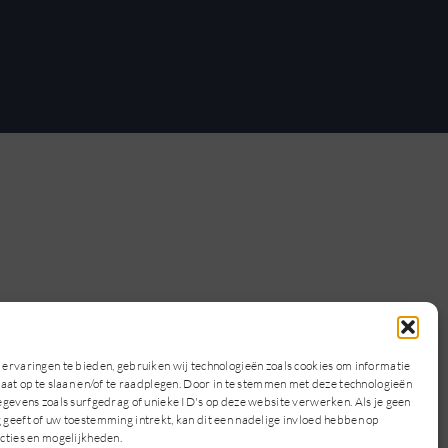
ervaringen te bieden, gebruiken wij technologieën zoals cookies om informatie
raat op te slaan en/of te raadplegen. Door in te stemmen met deze technologieën
egevens zoals surfgedrag of unieke ID's op deze website verwerken. Als je geen
geeft of uw toestemming intrekt, kan dit een nadelige invloed hebben op
cties en mogelijkheden.