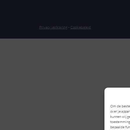
Privacy verklaring
–
Cookiebeleid
Om de beste 
over je appa
kunnen wij g
toestemming 
bepaalde fun