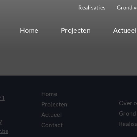
Realisaties
Grond v
Home
Projecten
Actueel
Home
 1
Over 
Projecten
Grond
Actueel
7
Realis
Contact
r.be